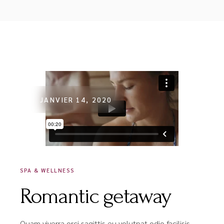
JANVIER 14, 2020
SPA & WELLNESS
Romantic getaway
Quam viverra orci sagittis eu volutpat odio facilisis.