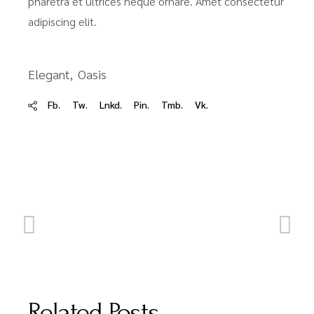
pharetra et ultrices neque ornare. Amet consectetur
adipiscing elit.
Elegant
Oasis
Fb.
Tw.
Lnkd.
Pin.
Tmb.
Vk.
Related Posts